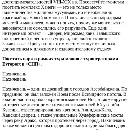
достопримечательностей VIII-XIX вв. Посоветуйте туристам
посетить комплекс Ханеги — это не только место
паломничества миллиона мусульман, но и необычайно
красивый храмовый комплекс. Прогуливаясь по коридорам
мечетей и мавзолеев, можно понять, почему же монгольские
завоеватели не осмелились его разрушить. Еще один
интересный объект — Дворец Мирахмед хана Талышского,
построенный в честь его супруги, «первой красавицы
Закавказья». Прогулки по этим местам станут отличным
дополнением к пляжному и оздоровительному отдыху.
Посетить парк в рамках тура можно с туроператорами
Evroport и «СНП».
Нахичевань
Нахичевань
Нахичевань – один из древнейших городов Азербайджана. По
преданию, он был заложен Ноем после Всемирного потопа. В
южной части города сохранился мавзолей Ноя, а также другие
интересные достопримечательности: мавзолей Юсуфа ибн
Кусеира, отреставрированная крепость Алинджа-Кала,
Ханский дворец, а также уникальные Худаферинские мосты
через реку Аракс, которая протекает через город. Нахичевань
также является центром оздоровительного туризма благодаря