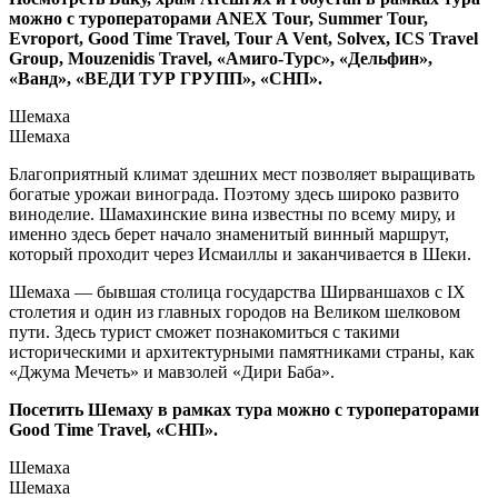
можно с туроператорами ANEX Tour, Summer Tour,
Evroport, Good Time Travel, Tour A Vent, Solvex, ICS Travel
Group, Mouzenidis Travel, «Амиго-Турс», «Дельфин»,
«Ванд», «ВЕДИ ТУР ГРУПП», «СНП».
Шемаха
Шемаха
Благоприятный климат здешних мест позволяет выращивать
богатые урожаи винограда. Поэтому здесь широко развито
виноделие. Шамахинские вина известны по всему миру, и
именно здесь берет начало знаменитый винный маршрут,
который проходит через Исмаиллы и заканчивается в Шеки.
Шемаха — бывшая столица государства Ширваншахов с IX
столетия и один из главных городов на Великом шелковом
пути. Здесь турист сможет познакомиться с такими
историческими и архитектурными памятниками страны, как
«Джума Мечеть» и мавзолей «Дири Баба».
Посетить Шемаху в рамках тура можно с туроператорами
Good Time Travel, «СНП».
Шемаха
Шемаха