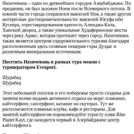
Нахичевань – один из древнейших городов Азербайджана. По
преданию, он был заложен Ноем после Всемирного потопа. В
южной части города сохранился мавзолей Ноя, а также другие
интересные достопримечательности: мавзолей Юсуфа ибн
Кусеира, отреставрированная крепость Алинджа-Кала,
Ханский дворец, а также уникальные Худаферинские мосты
через реку Аракс, которая протекает через город. Нахичевань
также является центром оздоровительного туризма благодаря
расположенным здесь соляным пещерам горы Дуздаг и
различным минеральным источникам.
Посетить Нахичевань в рамках тура можно с
туроператором Evroport.
Шурабад
Шурабад
Этот небольшой поселок и его побережье просто созданы для
занятия всеми видами активного отдыха на море: плавание,
кайтсерфинг, сапсерфинг, катание на скутерах. Тут же
располагаются пляжные клубы, кафе и рестораны. Для
занятий кайтсерфингом порекомендуйте туристу пляж Bluе
Planеt Kayt, где находится первый в Азербайджане центр
кайтсерфинга.