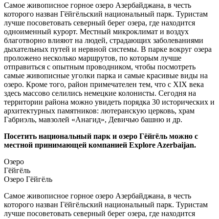
Самое живописное горное озеро Азербайджана, в честь
которого назван Гёйгёльский национальный парк. Туристам
лучше посоветовать северный берег озера, где находится
одноименный курорт. Местный микроклимат и воздух
благотворно влияют на людей, страдающих заболеваниями
дыхательных путей и нервной системы. В парке вокруг озера
проложено несколько маршрутов, по которым лучше
отправиться с опытным проводником, чтобы посмотреть
самые живописные уголки парка и самые красивые виды на
озеро. Кроме того, район примечателен тем, что с XIX века
здесь массово селились немецкие колонисты. Сегодня на
территории района можно увидеть порядка 30 исторических и
архитектурных памятников: лютеранскую церковь, храм
Габриэль, мавзолей «Анагид», Девичью башню и др.
Посетить национальный парк и озеро Гёйгёль можно с
местной принимающей компанией Explore Azerbaijan.
Озеро
Гёйгёль
Озеро Гёйгёль
Самое живописное горное озеро Азербайджана, в честь
которого назван Гёйгёльский национальный парк. Туристам
лучше посоветовать северный берег озера, где находится