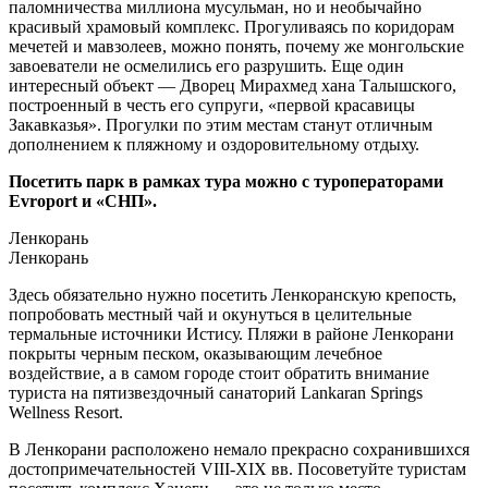
паломничества миллиона мусульман, но и необычайно
красивый храмовый комплекс. Прогуливаясь по коридорам
мечетей и мавзолеев, можно понять, почему же монгольские
завоеватели не осмелились его разрушить. Еще один
интересный объект — Дворец Мирахмед хана Талышского,
построенный в честь его супруги, «первой красавицы
Закавказья». Прогулки по этим местам станут отличным
дополнением к пляжному и оздоровительному отдыху.
Посетить парк в рамках тура можно с туроператорами
Evroport и «СНП».
Ленкорань
Ленкорань
Здесь обязательно нужно посетить Ленкоранскую крепость,
попробовать местный чай и окунуться в целительные
термальные источники Истису. Пляжи в районе Ленкорани
покрыты черным песком, оказывающим лечебное
воздействие, а в самом городе стоит обратить внимание
туриста на пятизвездочный санаторий Lankaran Springs
Wellness Resort.
В Ленкорани расположено немало прекрасно сохранившихся
достопримечательностей VIII-XIX вв. Посоветуйте туристам