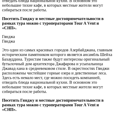
отведать блюда национальной кухни. В основном это
небольшие тихие кафе, в которых местные жители могут
собираться после работы.
Посетить Гянджу и местные достопримечательности в
рамках тура можно с туроператорами Tour A Vent и
«СНП».
Гянджа
Гянджа
Это один из самых красивых городов Азербайджана, главным
историческим памятником которого является ансамбль Шейха
Бахауддина. Туристам также будут интересны оригинальный
бутылочный дом архитектора Джафарова и усыпальница
Джавад-хана в средневековом стиле. В окрестностях Гянджи
расположены чистейшие горные озера и девственные леса.
Здесь есть немало мест, где можно посидеть компанией,
отведать блюда национальной кухни. В основном это
небольшие тихие кафе, в которых местные жители могут
собираться после работы.
Посетить Гянджу и местные достопримечательности в
рамках тура можно с туроператорами Tour A Vent и
«СНП».