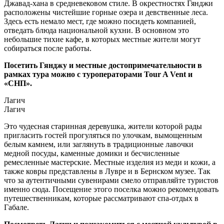
Джавад-хана в средневековом стиле. В окрестностях Гянджи
расположены чистейшие горные озера и девственные леса.
Здесь есть немало мест, где можно посидеть компанией,
отведать блюда национальной кухни. В основном это
небольшие тихие кафе, в которых местные жители могут
собираться после работы.
Посетить Гянджу и местные достопримечательности в
рамках тура можно с туроператорами Tour A Vent и
«СНП».
Лагич
Лагич
Это чудесная старинная деревушка, жители которой рады
пригласить гостей прогуляться по улочкам, вымощенным
белым камнем, или заглянуть в традиционные лавочки
медной посуды, каменные домики и бесчисленные
ремесленные мастерские. Местные изделия из меди и кожи, а
также ковры представлены в Лувре и в Бернском музее. Так
что за аутентичными сувенирами смело отправляйте туристов
именно сюда. Посещение этого поселка можно рекомендовать
путешественникам, которые рассматривают спа-отдых в
Габале.