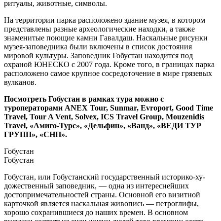
ритуалы, животные, символы.
На территории парка расположено здание музея, в котором
представлены разные археологические находки, а также
знаменитые поющие камни Гавалдаш. Наскальные рисунки
музея-заповедника были включены в список достояния
мировой культуры. Заповедник Гобустан находится под
охраной ЮНЕСКО с 2007 года. Кроме того, в границах парка
расположено самое крупное сосредоточение в мире грязевых
вулканов.
Посмотреть Гобустан в рамках тура можно с
туроператорами ANEX Tour, Sunmar, Evroport, Good Time
Travel, Tour A Vent, Solvex, ICS Travel Group, Mouzenidis
Travel, «Амиго-Турс», «Дельфин», «Ванд», «ВЕДИ ТУР
ГРУПП», «СНП».
Гобустан
Гобустан
Гобустан, или Гобустанский государственный исто­ри­ко-ху­
дожественный заповедник, — одна из интереснейших
достопримечательностей страны. Основной его визитной
карточкой является наскальная живопись — петроглифы,
хорошо сохранившиеся до наших времен. В основном