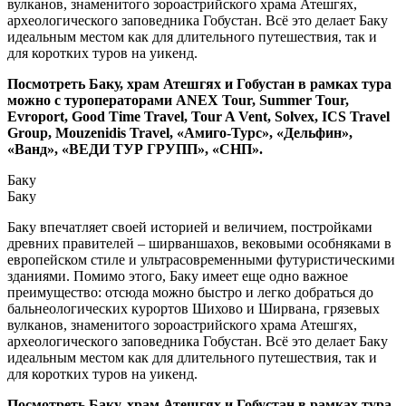
вулканов, знаменитого зороастрийского храма Атешгях,
археологического заповедника Гобустан. Всё это делает Баку
идеальным местом как для длительного путешествия, так и
для коротких туров на уикенд.
Посмотреть Баку, храм Атешгях и Гобустан в рамках тура
можно с туроператорами ANEX Tour, Summer Tour,
Evroport, Good Time Travel, Tour A Vent, Solvex, ICS Travel
Group, Mouzenidis Travel, «Амиго-Турс», «Дельфин»,
«Ванд», «ВЕДИ ТУР ГРУПП», «СНП».
Баку
Баку
Баку впечатляет своей историей и величием, постройками
древних правителей – ширваншахов, вековыми особняками в
европейском стиле и ультрасовременными футуристическими
зданиями. Помимо этого, Баку имеет еще одно важное
преимущество: отсюда можно быстро и легко добраться до
бальнеологических курортов Шихово и Ширвана, грязевых
вулканов, знаменитого зороастрийского храма Атешгях,
археологического заповедника Гобустан. Всё это делает Баку
идеальным местом как для длительного путешествия, так и
для коротких туров на уикенд.
Посмотреть Баку, храм Атешгях и Гобустан в рамках тура