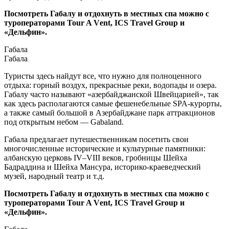
Посмотреть Габалу и отдохнуть в местных спа можно с
туроператорами Tour A Vеnt, ICS Travel Group и
«Дельфин».
Габала
Габала
Туристы здесь найдут все, что нужно для полноценного
отдыха: горный воздух, прекрасные реки, водопады и озера.
Габалу часто называют «азербайджанской Швейцарией», так
как здесь располагаются самые фешенебельные SPA-курорты,
а также самый большой в Азербайджане парк аттракционов
под открытым небом — Gabaland.
Габала предлагает путешественникам посетить свои
многочисленные исторические и культурные памятники:
албанскую церковь IV–VIII веков, гробницы Шейха
Бадраддина и Шейха Мансура, историко-краеведческий
музей, народный театр и т.д.
Посмотреть Габалу и отдохнуть в местных спа можно с
туроператорами Tour A Vеnt, ICS Travel Group и
«Дельфин».