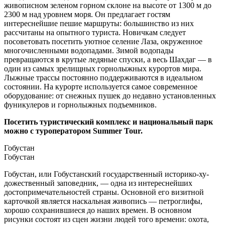
живописном зеленом горном склоне на высоте от 1300 м до
2300 м над уровнем моря. Он предлагает гостям
интереснейшие пешие маршруты: большинство из них
рассчитаны на опытного туриста. Новичкам следует
посоветовать посетить уютное селение Лаза, окруженное
многочисленными водопадами. Зимой водопады
превращаются в крутые ледяные спуски, а весь Шахдаг — в
один из самых зрелищных горнолыжных курортов мира.
Лыжные трассы постоянно поддерживаются в идеальном
состоянии. На курорте используется самое современное
оборудование: от снежных пушек до недавно установленных
фуникулеров и горнолыжных подъемников.
Посетить туристический комплекс и национальный парк
можно с туроператором Summer Tour.
Гобустан
Гобустан
Гобустан, или Гобустанский государственный исто­ри­ко-ху­
дожественный заповедник, — одна из интереснейших
достопримечательностей страны. Основной его визитной
карточкой является наскальная живопись — петроглифы,
хорошо сохранившиеся до наших времен. В основном
рисунки состоят из сцен жизни людей того времени: охота,