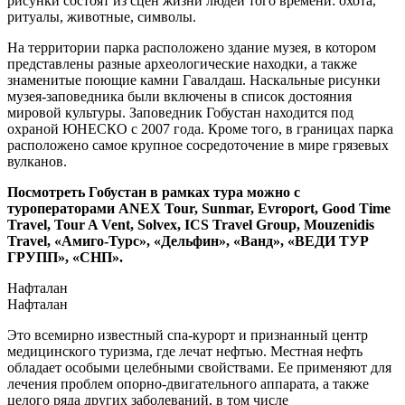
рисунки состоят из сцен жизни людей того времени: охота,
ритуалы, животные, символы.
На территории парка расположено здание музея, в котором
представлены разные археологические находки, а также
знаменитые поющие камни Гавалдаш. Наскальные рисунки
музея-заповедника были включены в список достояния
мировой культуры. Заповедник Гобустан находится под
охраной ЮНЕСКО с 2007 года. Кроме того, в границах парка
расположено самое крупное сосредоточение в мире грязевых
вулканов.
Посмотреть Гобустан в рамках тура можно с
туроператорами ANEX Tour, Sunmar, Evroport, Good Time
Travel, Tour A Vent, Solvex, ICS Travel Group, Mouzenidis
Travel, «Амиго-Турс», «Дельфин», «Ванд», «ВЕДИ ТУР
ГРУПП», «СНП».
Нафталан
Нафталан
Это всемирно известный спа-курорт и признанный центр
медицинского туризма, где лечат нефтью. Местная нефть
обладает особыми целебными свойствами. Ее применяют для
лечения проблем опорно-двигательного аппарата, а также
целого ряда других заболеваний, в том числе