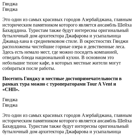
Гянджа
Гянджа
Это один из самых красивых городов Азербайджана, главным
историческим памятником которого является ансамбль Шейха
Бахауддина. Туристам также будут интересны оригинальный
бутылочный дом архитектора Джафарова и усыпальница
Джавад-хана в средневековом стиле. В окрестностях Гянджи
расположены чистейшие горные озера и девственные леса.
Здесь есть немало мест, где можно посидеть компанией,
отведать блюда национальной кухни. В основном это
небольшие тихие кафе, в которых местные жители могут
собираться после работы.
Посетить Гянджу и местные достопримечательности в
рамках тура можно с туроператорами Tour A Vent и
«СНП».
Гянджа
Гянджа
Это один из самых красивых городов Азербайджана, главным
историческим памятником которого является ансамбль Шейха
Бахауддина. Туристам также будут интересны оригинальный
бутылочный дом архитектора Джафарова и усыпальница