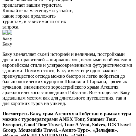
предлагает вашим туристам.
Кликайте на «легенду» и узнайте,
какие города предложить
туристам, в зависимости от их
запроса.
Баку
Баку
Баку впечатляет своей историей и величием, постройками
древних правителей – ширваншахов, вековыми особняками в
европейском стиле и ультрасовременными футуристическими
зданиями. Помимо этого, Баку имеет еще одно важное
преимущество: отсюда можно быстро и легко добраться до
бальнеологических курортов Шихово и Ширвана, грязевых
вулканов, знаменитого зороастрийского храма Атешгях,
археологического заповедника Гобустан. Всё это делает Баку
идеальным местом как для длительного путешествия, так и
для коротких туров на уикенд.
Посмотреть Баку, храм Атешгях и Гобустан в рамках тура
можно с туроператорами ANEX Tour, Summer Tour,
Evroport, Good Time Travel, Tour A Vent, Solvex, ICS Travel
Group, Mouzenidis Travel, «Амиго-Турс», «Дельфин»,
«Ванд», «ВЕДИ ТУР ГРУПП», «СНП».