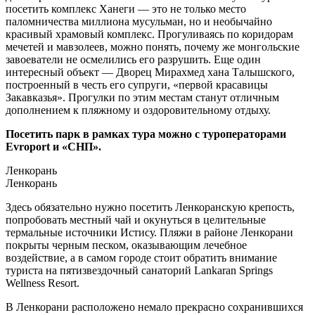
посетить комплекс Ханеги — это не только место
паломничества миллиона мусульман, но и необычайно
красивый храмовый комплекс. Прогуливаясь по коридорам
мечетей и мавзолеев, можно понять, почему же монгольские
завоеватели не осмелились его разрушить. Еще один
интересный объект — Дворец Мирахмед хана Талышского,
построенный в честь его супруги, «первой красавицы
Закавказья». Прогулки по этим местам станут отличным
дополнением к пляжному и оздоровительному отдыху.
Посетить парк в рамках тура можно с туроператорами
Evroport и «СНП».
Ленкорань
Ленкорань
Здесь обязательно нужно посетить Ленкоранскую крепость,
попробовать местный чай и окунуться в целительные
термальные источники Истису. Пляжи в районе Ленкорани
покрыты черным песком, оказывающим лечебное
воздействие, а в самом городе стоит обратить внимание
туриста на пятизвездочный санаторий Lankaran Springs
Wellness Resort.
В Ленкорани расположено немало прекрасно сохранившихся