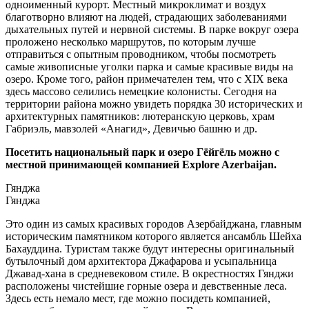
одноименный курорт. Местный микроклимат и воздух
благотворно влияют на людей, страдающих заболеваниями
дыхательных путей и нервной системы. В парке вокруг озера
проложено несколько маршрутов, по которым лучше
отправиться с опытным проводником, чтобы посмотреть
самые живописные уголки парка и самые красивые виды на
озеро. Кроме того, район примечателен тем, что с XIX века
здесь массово селились немецкие колонисты. Сегодня на
территории района можно увидеть порядка 30 исторических и
архитектурных памятников: лютеранскую церковь, храм
Габриэль, мавзолей «Анагид», Девичью башню и др.
Посетить национальный парк и озеро Гёйгёль можно с
местной принимающей компанией Explore Azerbaijan.
Гянджа
Гянджа
Это один из самых красивых городов Азербайджана, главным
историческим памятником которого является ансамбль Шейха
Бахауддина. Туристам также будут интересны оригинальный
бутылочный дом архитектора Джафарова и усыпальница
Джавад-хана в средневековом стиле. В окрестностях Гянджи
расположены чистейшие горные озера и девственные леса.
Здесь есть немало мест, где можно посидеть компанией,