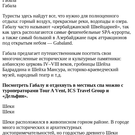
Габала
Габала
Туристы здесь найдут все, что нужно для полноценного
отдыха: горный воздух, прекрасные реки, водопады и озера.
Габалу часто называют «азербайджанской Швейцарией», так
как здесь располагаются самые фешенебельные SPA-курорты,
а также самый большой в Азербайджане парк аттракционов
под открытым небом — Gabaland.
Габала предлагает путешественникам посетить свои
многочисленные исторические и культурные памятники:
албанскую церковь IV–VIII веков, гробницы Шейха
Бадраддина и Шейха Мансура, историко-краеведческий
музей, народный театр и т.д.
Посмотреть Габалу и отдохнуть в местных спа можно с
туроператорами Tour A Vеnt, ICS Travel Group и
«Дельфин».
Шеки
Шеки
Шеки расположился в живописном горном районе. В городе
много исторических и архитектурных
достопримечательностей, но гордостью древнего Шеки