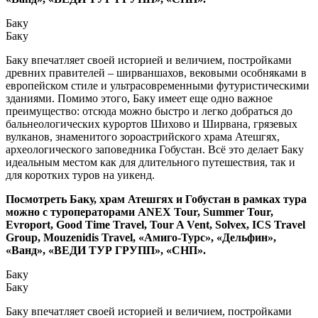
Баку
Баку
Баку впечатляет своей историей и величием, постройками
древних правителей – ширваншахов, вековыми особняками в
европейском стиле и ультрасовременными футуристическими
зданиями. Помимо этого, Баку имеет еще одно важное
преимущество: отсюда можно быстро и легко добраться до
бальнеологических курортов Шихово и Ширвана, грязевых
вулканов, знаменитого зороастрийского храма Атешгях,
археологического заповедника Гобустан. Всё это делает Баку
идеальным местом как для длительного путешествия, так и
для коротких туров на уикенд.
Посмотреть Баку, храм Атешгях и Гобустан в рамках тура
можно с туроператорами ANEX Tour, Summer Tour,
Evroport, Good Time Travel, Tour A Vent, Solvex, ICS Travel
Group, Mouzenidis Travel, «Амиго-Турс», «Дельфин»,
«Ванд», «ВЕДИ ТУР ГРУПП», «СНП».
Баку
Баку
Баку впечатляет своей историей и величием, постройками