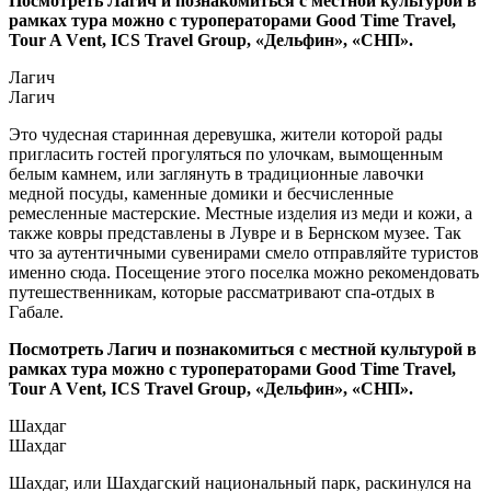
Посмотреть Лагич и познакомиться с местной культурой в
рамках тура можно с туроператорами Good Time Travel,
Tour A Vеnt, ICS Travel Group, «Дельфин», «СНП».
Лагич
Лагич
Это чудесная старинная деревушка, жители которой рады
пригласить гостей прогуляться по улочкам, вымощенным
белым камнем, или заглянуть в традиционные лавочки
медной посуды, каменные домики и бесчисленные
ремесленные мастерские. Местные изделия из меди и кожи, а
также ковры представлены в Лувре и в Бернском музее. Так
что за аутентичными сувенирами смело отправляйте туристов
именно сюда. Посещение этого поселка можно рекомендовать
путешественникам, которые рассматривают спа-отдых в
Габале.
Посмотреть Лагич и познакомиться с местной культурой в
рамках тура можно с туроператорами Good Time Travel,
Tour A Vеnt, ICS Travel Group, «Дельфин», «СНП».
Шахдаг
Шахдаг
Шахдаг, или Шахдагский национальный парк, раскинулся на