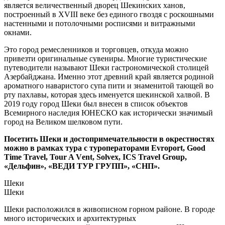
является величественный дворец Шекинских ханов,
построенный в XVIII веке без единого гвоздя с роскошными
настенными и потолочными росписями и витражными
окнами.
Это город ремесленников и торговцев, откуда можно
привезти оригинальные сувениры. Многие туристические
путеводители называют Шеки гастрономической столицей
Азербайджана. Именно этот древний край является родиной
ароматного наваристого супа пити и знаменитой тающей во
рту пахлавы, которая здесь именуется шекинской халвой. В
2019 году город Шеки был внесен в список объектов
Всемирного наследия ЮНЕСКО как исторически значимый
город на Великом шелковом пути.
Посетить Шеки и достопримечательности в окрестностях
можно в рамках тура с туроператорами Evroport, Good
Time Travel, Tour A Vеnt, Solvex, ICS Travel Group,
«Дельфин», «ВЕДИ ТУР ГРУПП», «СНП».
Шеки
Шеки
Шеки расположился в живописном горном районе. В городе
много исторических и архитектурных