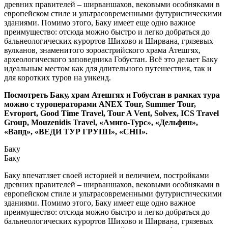
древних правителей – ширваншахов, вековыми особняками в
европейском стиле и ультрасовременными футуристическими
зданиями. Помимо этого, Баку имеет еще одно важное
преимущество: отсюда можно быстро и легко добраться до
бальнеологических курортов Шихово и Ширвана, грязевых
вулканов, знаменитого зороастрийского храма Атешгях,
археологического заповедника Гобустан. Всё это делает Баку
идеальным местом как для длительного путешествия, так и
для коротких туров на уикенд.
Посмотреть Баку, храм Атешгях и Гобустан в рамках тура
можно с туроператорами ANEX Tour, Summer Tour,
Evroport, Good Time Travel, Tour A Vent, Solvex, ICS Travel
Group, Mouzenidis Travel, «Амиго-Турс», «Дельфин»,
«Ванд», «ВЕДИ ТУР ГРУПП», «СНП».
Баку
Баку
Баку впечатляет своей историей и величием, постройками
древних правителей – ширваншахов, вековыми особняками в
европейском стиле и ультрасовременными футуристическими
зданиями. Помимо этого, Баку имеет еще одно важное
преимущество: отсюда можно быстро и легко добраться до
бальнеологических курортов Шихово и Ширвана, грязевых