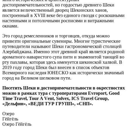
достопримечательностей, но гордостью древнего Шеки
является величественный дворец Шекинских ханов,
построенный в XVIII веке без единого гвоздя с роскошными
настенными и потолочными росписями и витражными
окнами.
Это город ремесленников и торговцев, откуда можно
привезти оригинальные сувениры. Многие туристические
путеводители называют Шеки гастрономической столицей
Азербайджана. Именно этот древний край является родиной
ароматного наваристого супа пити и знаменитой тающей во
рту пахлавы, которая здесь именуется шекинской халвой. В
2019 году город Шеки был внесен в список объектов
Всемирного наследия ЮНЕСКО как исторически значимый
город на Великом шелковом пути.
Посетить Шеки и достопримечательности в окрестностях
можно в рамках тура с туроператорами Evroport, Good
Time Travel, Tour A Vеnt, Solvex, ICS Travel Group,
«Дельфин», «ВЕДИ ТУР ГРУПП», «СНП».
Озеро
Гёйгёль
Озеро Гёйгёль