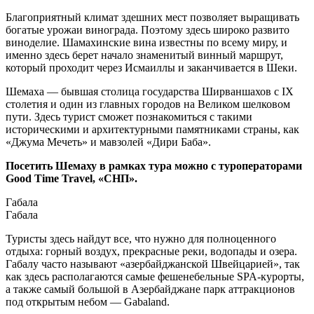
Благоприятный климат здешних мест позволяет выращивать
богатые урожаи винограда. Поэтому здесь широко развито
виноделие. Шамахинские вина известны по всему миру, и
именно здесь берет начало знаменитый винный маршрут,
который проходит через Исмаиллы и заканчивается в Шеки.
Шемаха — бывшая столица государства Ширваншахов с IX
столетия и один из главных городов на Великом шелковом
пути. Здесь турист сможет познакомиться с такими
историческими и архитектурными памятниками страны, как
«Джума Мечеть» и мавзолей «Дири Баба».
Посетить Шемаху в рамках тура можно с туроператорами
Good Time Travel, «СНП».
Габала
Габала
Туристы здесь найдут все, что нужно для полноценного
отдыха: горный воздух, прекрасные реки, водопады и озера.
Габалу часто называют «азербайджанской Швейцарией», так
как здесь располагаются самые фешенебельные SPA-курорты,
а также самый большой в Азербайджане парк аттракционов
под открытым небом — Gabaland.