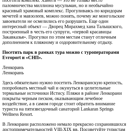
посетить комплекс Ханеги — это не только место
паломничества миллиона мусульман, но и необычайно
красивый храмовый комплекс. Прогуливаясь по коридорам
мечетей и мавзолеев, можно понять, почему же монгольские
завоеватели не осмелились его разрушить. Еще один
интересный объект — Дворец Мирахмед хана Талышского,
построенный в честь его супруги, «первой красавицы
Закавказья». Прогулки по этим местам станут отличным
дополнением к пляжному и оздоровительному отдыху.
Посетить парк в рамках тура можно с туроператорами
Evroport и «СНП».
Ленкорань
Ленкорань
Здесь обязательно нужно посетить Ленкоранскую крепость,
попробовать местный чай и окунуться в целительные
термальные источники Истису. Пляжи в районе Ленкорани
покрыты черным песком, оказывающим лечебное
воздействие, а в самом городе стоит обратить внимание
туриста на пятизвездочный санаторий Lankaran Springs
Wellness Resort.
В Ленкорани расположено немало прекрасно сохранившихся
достопримечательностей VIII-XIX вв. Посоветуйте туристам