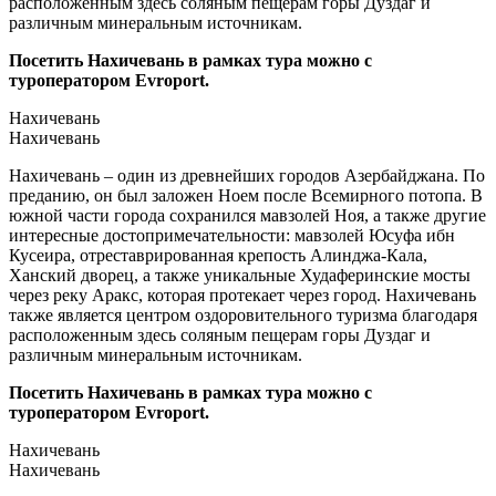
расположенным здесь соляным пещерам горы Дуздаг и
различным минеральным источникам.
Посетить Нахичевань в рамках тура можно с
туроператором Evroport.
Нахичевань
Нахичевань
Нахичевань – один из древнейших городов Азербайджана. По
преданию, он был заложен Ноем после Всемирного потопа. В
южной части города сохранился мавзолей Ноя, а также другие
интересные достопримечательности: мавзолей Юсуфа ибн
Кусеира, отреставрированная крепость Алинджа-Кала,
Ханский дворец, а также уникальные Худаферинские мосты
через реку Аракс, которая протекает через город. Нахичевань
также является центром оздоровительного туризма благодаря
расположенным здесь соляным пещерам горы Дуздаг и
различным минеральным источникам.
Посетить Нахичевань в рамках тура можно с
туроператором Evroport.
Нахичевань
Нахичевань