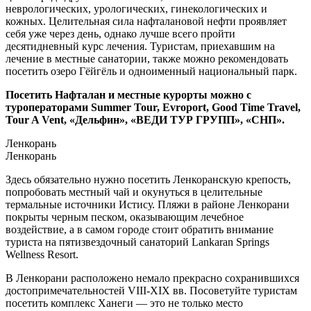
неврологических, урологических, гинекологических и
кожных. Целительная сила нафталановой нефти проявляет
себя уже через день, однако лучше всего пройти
десятидневный курс лечения. Туристам, приехавшим на
лечение в местные санатории, также можно рекомендовать
посетить озеро Гёйгёль и одноименный национальный парк.
Посетить Нафталан и местные курорты можно с
туроператорами Summer Tour, Evroport, Good Time Travel,
Tour A Vent, «Дельфин», «ВЕДИ ТУР ГРУПП», «СНП».
Ленкорань
Ленкорань
Здесь обязательно нужно посетить Ленкоранскую крепость,
попробовать местный чай и окунуться в целительные
термальные источники Истису. Пляжи в районе Ленкорани
покрыты черным песком, оказывающим лечебное
воздействие, а в самом городе стоит обратить внимание
туриста на пятизвездочный санаторий Lankaran Springs
Wellness Resort.
В Ленкорани расположено немало прекрасно сохранившихся
достопримечательностей VIII-XIX вв. Посоветуйте туристам
посетить комплекс Ханеги — это не только место