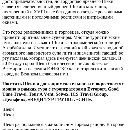
достопримечательностей, но гордостью древнего Шеки
является величественный дворец Шекинских ханов,
построенный в XVIII веке без единого гвоздя с роскошными
настенными и потолочными росписями и витражными
окнами.
Это город ремесленников и торговцев, откуда можно
привезти оригинальные сувениры. Многие туристические
путеводители называют Шеки гастрономической столицей
Азербайджана. Именно этот древний край является родиной
ароматного наваристого супа пити и знаменитой тающей во
рту пахлавы, которая здесь именуется шекинской халвой. В
2019 году город Шеки был внесен в список объектов
Всемирного наследия ЮНЕСКО как исторически значимый
город на Великом шелковом пути.
Посетить Шеки и достопримечательности в окрестностях
можно в рамках тура с туроператорами Evroport, Good
Time Travel, Tour A Vеnt, Solvex, ICS Travel Group,
«Дельфин», «ВЕДИ ТУР ГРУПП», «СНП».
Шеки
Шеки
Шеки расположился в живописном горном районе. В городе
много исторических и архитектурных