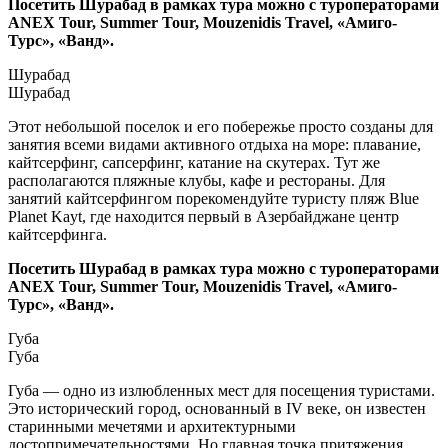
Посетить Шурабад в рамках тура можно с туроператорами
ANEX Tour, Summer Tour, Mouzenidis Travel, «Амиго-
Турс», «Ванд».
Шурабад
Шурабад
Этот небольшой поселок и его побережье просто созданы для
занятия всеми видами активного отдыха на море: плавание,
кайтсерфинг, сапсерфинг, катание на скутерах. Тут же
располагаются пляжные клубы, кафе и рестораны. Для
занятий кайтсерфингом порекомендуйте туристу пляж Bluе
Planеt Kayt, где находится первый в Азербайджане центр
кайтсерфинга.
Посетить Шурабад в рамках тура можно с туроператорами
ANEX Tour, Summer Tour, Mouzenidis Travel, «Амиго-
Турс», «Ванд».
Губа
Губа
Губа — одно из излюбленных мест для посещения туристами.
Это исторический город, основанный в IV веке, он известен
старинными мечетями и архитектурными
достопримечательностями. Но главная точка притяжения