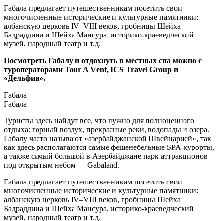
Габала предлагает путешественникам посетить свои
многочисленные исторические и культурные памятники:
албанскую церковь IV–VIII веков, гробницы Шейха
Бадраддина и Шейха Мансура, историко-краеведческий
музей, народный театр и т.д.
Посмотреть Габалу и отдохнуть в местных спа можно с
туроператорами Tour A Vеnt, ICS Travel Group и
«Дельфин».
Габала
Габала
Туристы здесь найдут все, что нужно для полноценного
отдыха: горный воздух, прекрасные реки, водопады и озера.
Габалу часто называют «азербайджанской Швейцарией», так
как здесь располагаются самые фешенебельные SPA-курорты,
а также самый большой в Азербайджане парк аттракционов
под открытым небом — Gabaland.
Габала предлагает путешественникам посетить свои
многочисленные исторические и культурные памятники:
албанскую церковь IV–VIII веков, гробницы Шейха
Бадраддина и Шейха Мансура, историко-краеведческий
музей, народный театр и т.д.